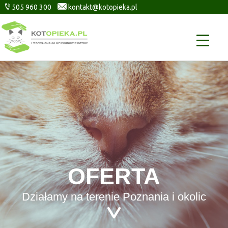
505 960 300
kontakt@kotopieka.pl
OFERTA
Działamy na terenie Poznania i okolic